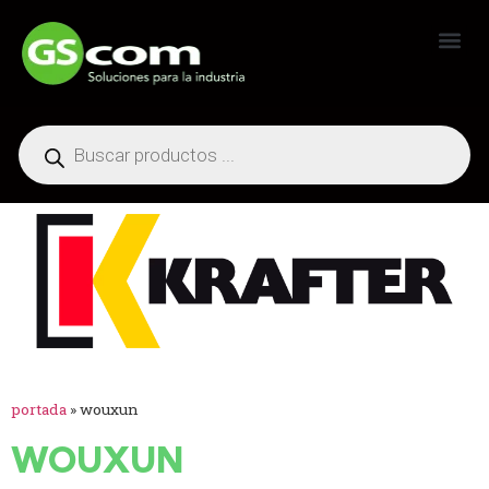
Generadores Industriales
portada
»
wouxun
WOUXUN