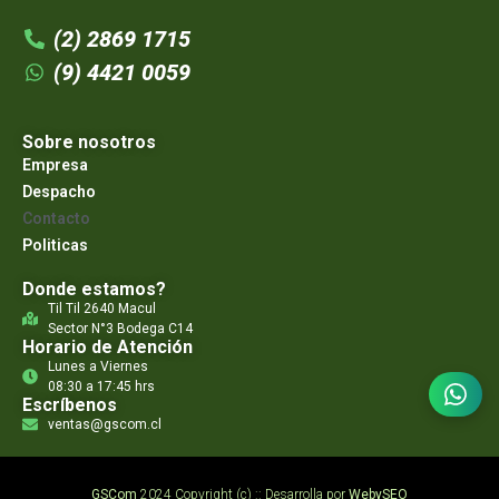
(2) 2869 1715
(9) 4421 0059
Sobre nosotros
Empresa
Despacho
Contacto
Politicas
Donde estamos?
Til Til 2640 Macul
Sector N°3 Bodega C14
Horario de Atención
Lunes a Viernes
08:30 a 17:45 hrs
Escríbenos
ventas@gscom.cl
GSCom
2024 Copyright (c) :: Desarrolla por
WebySEO