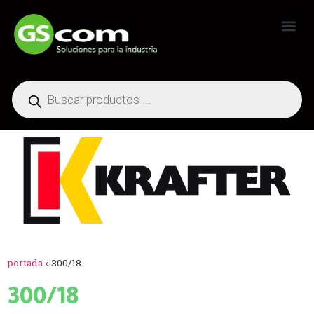
Generadores Industriales
portada
»
300/18
300/18