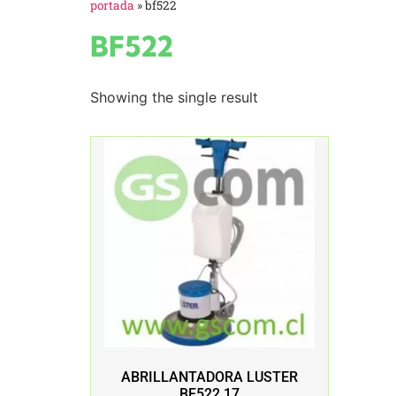
portada
»
bf522
BF522
Showing the single result
ABRILLANTADORA LUSTER
BF522 17