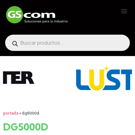
Generadores Industriales
portada
»
dg5000d
DG5000D