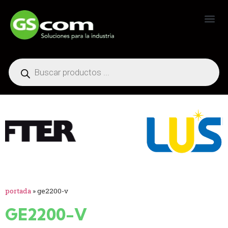
Generadores Industriales
portada
»
ge2200-v
GE2200-V