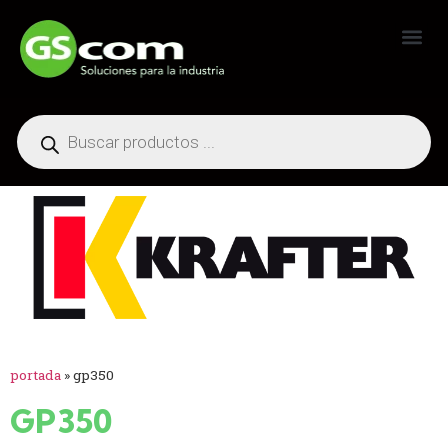
Generadores Industriales
portada
»
gp350
GP350