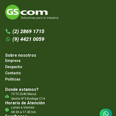
(2) 2869 1715
(9) 4421 0059
Sobre nosotros
Empresa
Despacho
Contacto
Politicas
Donde estamos?
Til Til 2640 Macul
Sector N°3 Bodega C14
Horario de Atención
Lunes a Viernes
08:30 a 17:45 hrs