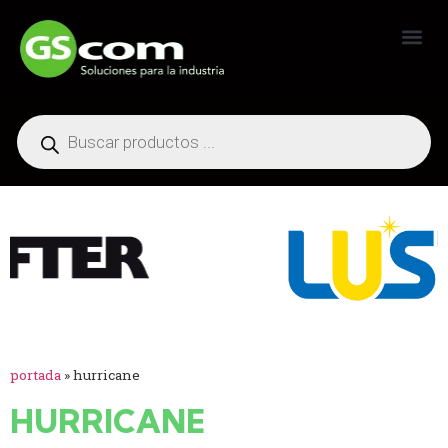
Generadores Industriales
portada
»
hurricane
HURRICANE