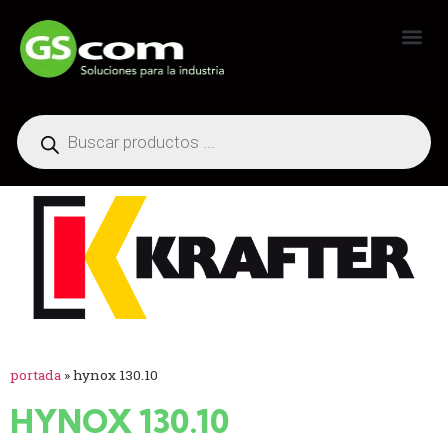
Generadores Industriales
portada
»
hynox 130.10
HYNOX 130.10