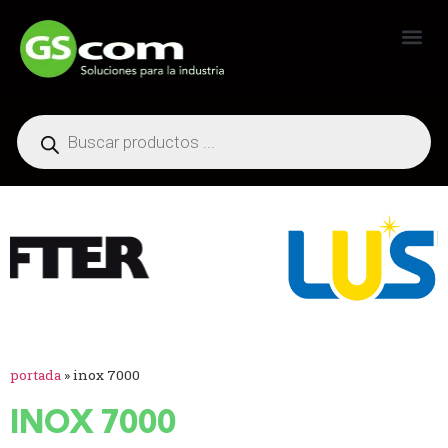
Generadores Industriales
portada
»
inox 7000
INOX 7000