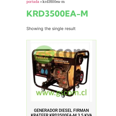
portada
»
krd3500ea-m
KRD3500EA-M
Showing the single result
GENERADOR DIESEL FIRMAN
KRATFER KRD3500EA-M 3,5 KVA