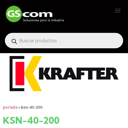
Generadores Industriales
portada
»
ksn-40-200
KSN-40-200