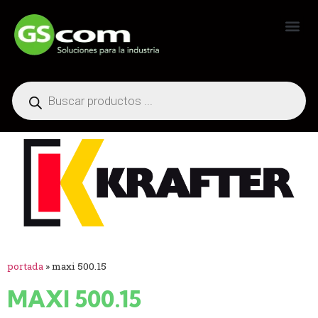
Generadores Industriales
portada
»
maxi 500.15
MAXI 500.15