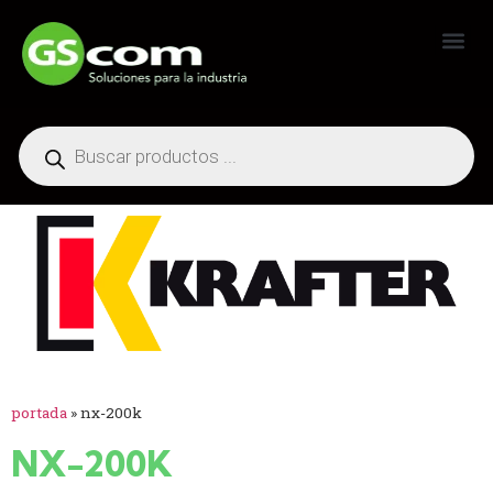
Generadores Industriales
portada
»
nx-200k
NX-200K