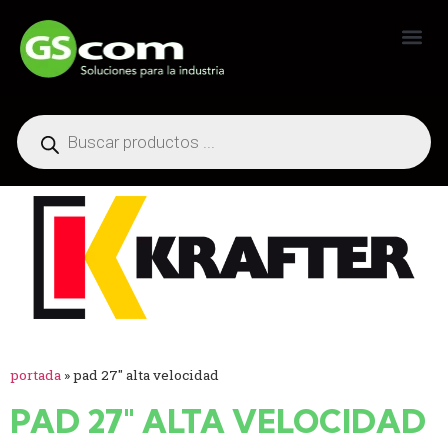
Generadores Industriales
portada
»
pad 27" alta velocidad
PAD 27" ALTA VELOCIDAD