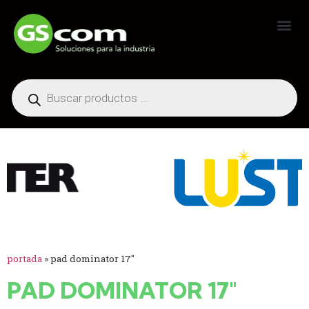
Generadores Industriales
portada
»
pad dominator 17"
PAD DOMINATOR 17"