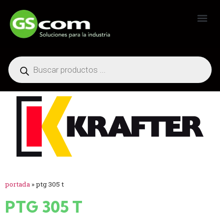
Generadores Industriales
portada
»
ptg 305 t
PTG 305 T