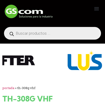
Generadores Industriales
portada
»
th-308g vhf
TH-308G VHF