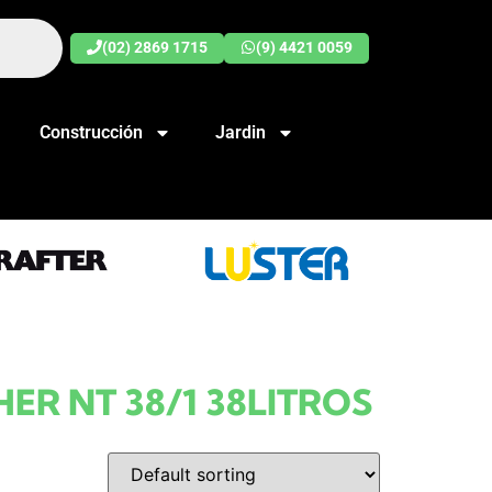
(02) 2869 1715
(9) 4421 0059
Construcción
Jardin
R NT 38/1 38LITROS