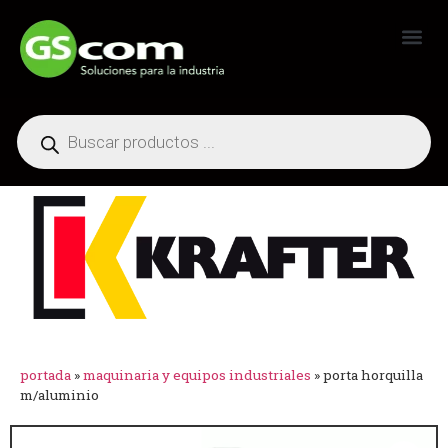
Generadores Industriales
portada
»
maquinaria y equipos industriales
»
porta horquilla
m/aluminio