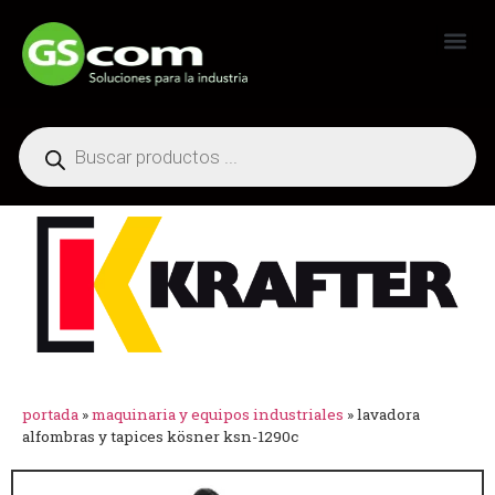
Generadores Industriales
portada
»
maquinaria y equipos industriales
»
lavadora
alfombras y tapices kösner ksn-1290c