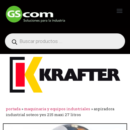
Generadores Industriales
portada
»
maquinaria y equipos industriales
»
aspiradora
industrial soteco yes 215 maxi 27 litros