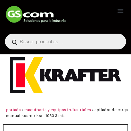
Generadores Industriales
portada
»
maquinaria y equipos industriales
»
apilador de carga
manual kosner ksn-1030 3 mts