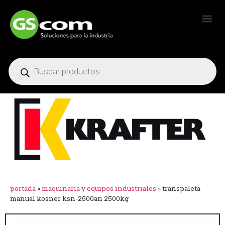
Generadores Industriales
portada
»
maquinaria y equipos industriales
»
transpaleta
manual kosner ksn-2500an 2500kg