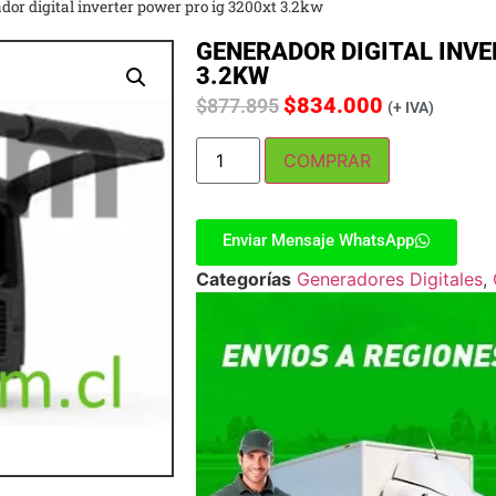
dor digital inverter power pro ig 3200xt 3.2kw
GENERADOR DIGITAL INVE
3.2KW
$
834.000
$
877.895
(+ IVA)
COMPRAR
Enviar Mensaje WhatsApp
Categorías
Generadores Digitales
,