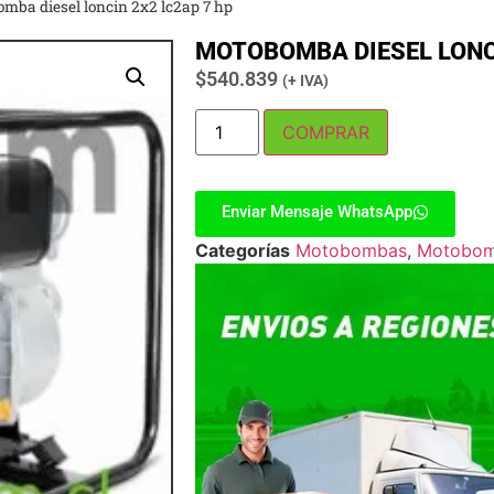
mba diesel loncin 2x2 lc2ap 7 hp
MOTOBOMBA DIESEL LONCI
$
540.839
(+ IVA)
COMPRAR
Enviar Mensaje WhatsApp
Categorías
Motobombas
,
Motobom