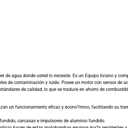
 de agua donde usted lo necesite. Es un Equipo liviano y compa
eles de contaminación y ruido. Posee un motor con sensor de a
ándares de calidad, lo que se traduce en ahorro de combustibl
izan un funcionamiento eficaz y econo?mico, facilitando su tran
 fundido, carcasas e impulsores de aluminio fundido.
silicio hacen de estas motobombas equipos ma?s resistentes y