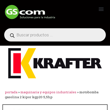
Generadores Industriales
portada
»
maquinaria y equipos industriales
»
motobomba
gasolina 2 kipor kgp20 5,5hp