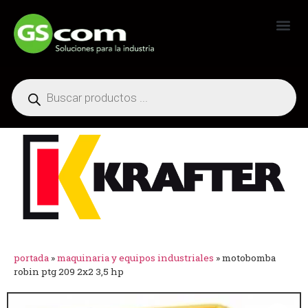
Generadores Industriales
portada
»
maquinaria y equipos industriales
»
motobomba
robin ptg 209 2x2 3,5 hp