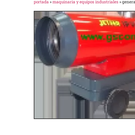
portada
»
maquinaria y equipos industriales
»
generad