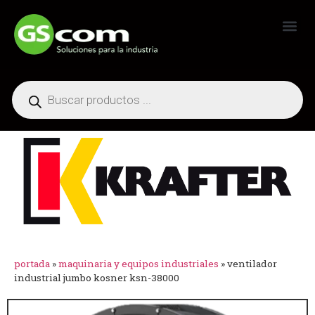
Generadores Industriales
portada
»
maquinaria y equipos industriales
»
ventilador
industrial jumbo kosner ksn-38000