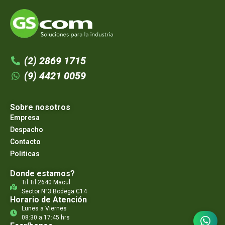
(2) 2869 1715
(9) 4421 0059
Sobre nosotros
Empresa
Despacho
Contacto
Politicas
Donde estamos?
Til Til 2640 Macul
Sector N°3 Bodega C14
Horario de Atención
Lunes a Viernes
08:30 a 17:45 hrs