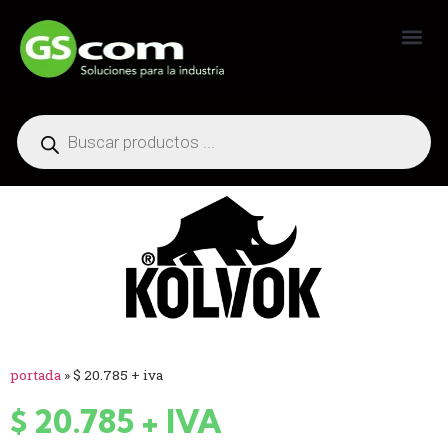
Generadores Industriales
portada
»
$ 20.785 + iva
$ 20.785 + IVA