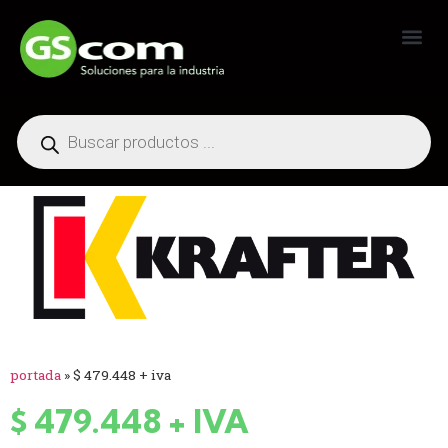
Generadores Industriales
portada
»
$ 479.448 + iva
$ 479.448 + IVA