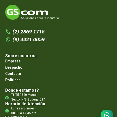
(2) 2869 1715
(9) 4421 0059
Sobre nosotros
Empresa
Despacho
Contacto
Politicas
Donde estamos?
Til Til 2640 Macul
Sector N°3 Bodega C14
Horario de Atención
Lunes a Viernes
08:30 a 17:45 hrs