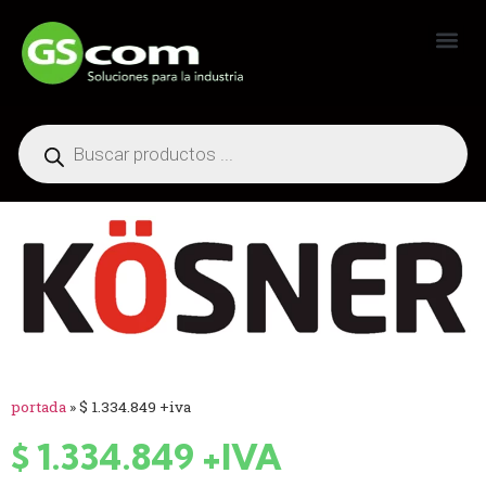
Generadores Industriales
portada
»
$ 1.334.849 +iva
$ 1.334.849 +IVA