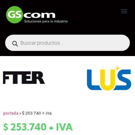
Generadores Industriales
portada
»
$ 253.740 + iva
$ 253.740 + IVA