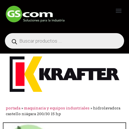
Generadores Industriales
portada
»
maquinaria y equipos industriales
»
hidrolavadora
castello niágara 200/30 15 hp