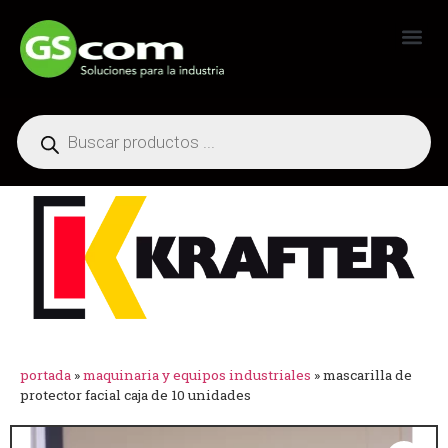
Generadores Industriales
portada
»
maquinaria y equipos industriales
»
mascarilla de
protector facial caja de 10 unidades