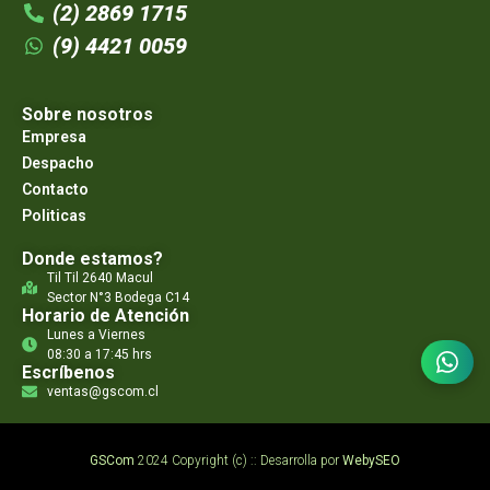
(2) 2869 1715
(9) 4421 0059
Sobre nosotros
Empresa
Despacho
Contacto
Politicas
Donde estamos?
Til Til 2640 Macul
Sector N°3 Bodega C14
Horario de Atención
Lunes a Viernes
08:30 a 17:45 hrs
Escríbenos
ventas@gscom.cl
GSCom
2024 Copyright (c) :: Desarrolla por
WebySEO