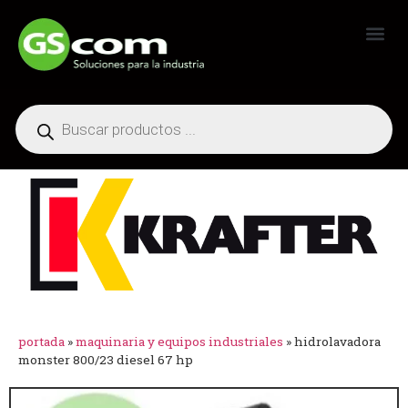
Generadores Industriales
portada
»
maquinaria y equipos industriales
»
hidrolavadora
monster 800/23 diesel 67 hp