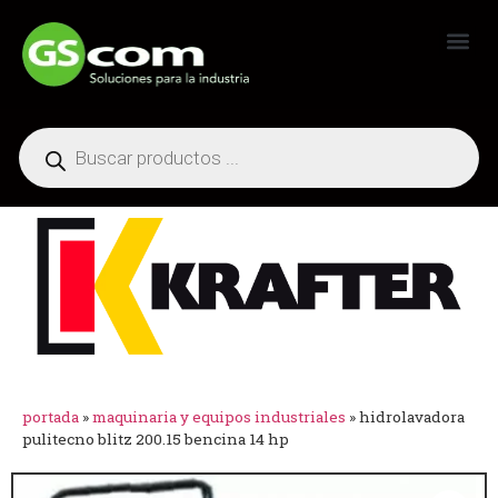
Generadores Industriales
portada
»
maquinaria y equipos industriales
»
hidrolavadora
pulitecno blitz 200.15 bencina 14 hp